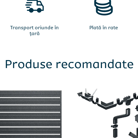
Transport oriunde în
Plată în rate
țară
Produse recomandate
ă formularul sau sună direct:
ă formularul sau sună direct:
0735 000 555
0735 000 555