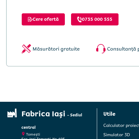
Cere ofertă
0735 000 555
Măsurători gratuite
Consultanță 
Fabrica Iași
Utile
- Sediul
Calculator proiec
central
Tomești
Simulator 3D