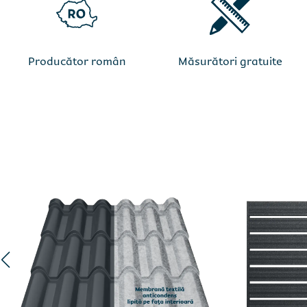
Producător român
Măsurători gratuite
Completeaz
Completeaz