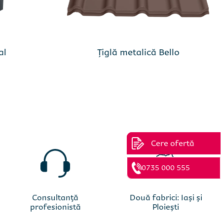
al
Țiglă metalică Bello
d
Cere ofertă
0735 000 555
Consultanță
Două fabrici: Iași și
profesionistă
Ploiești