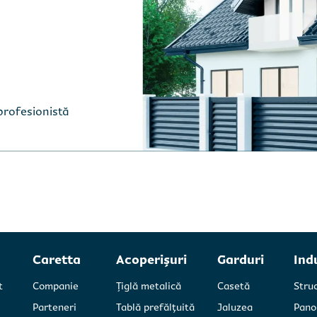
profesionistă
Caretta
Acoperișuri
Garduri
Ind
t
Companie
Țiglă metalică
Casetă
Stru
Parteneri
Tablă prefălțuită
Jaluzea
Pano