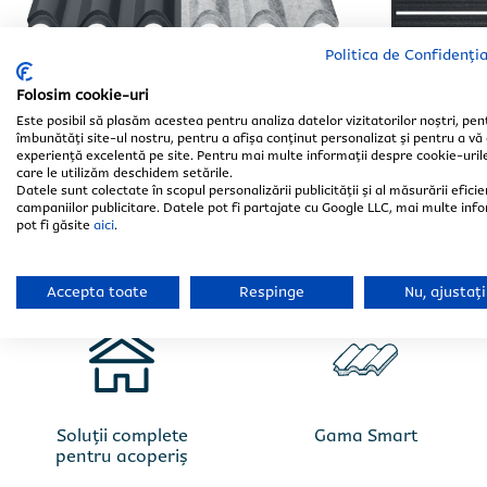
Politica de Confidenția
Folosim cookie-uri
Țiglă metalică Nobel
x12
Selectează 
Selectează 
Este posibil să plasăm acestea pentru analiza datelor vizitatorilor noștri, pen
îmbunătăți site-ul nostru, pentru a afișa conținut personalizat și pentru a vă 
Smart
me
experiență excelentă pe site. Pentru mai multe informații despre cookie-uril
care le utilizăm deschidem setările.
Datele sunt colectate în scopul personalizării publicității și al măsurării eficie
campaniilor publicitare. Datele pot fi partajate cu Google LLC, mai multe info
pot fi găsite
aici
.
Accepta toate
Respinge
Nu, ajustați
Încarcă poze/
Încarcă poze/
Fișiere accep
Fișiere accep
Soluții complete
Gama Smart
*aceste câmpur
*aceste câmpur
pentru acoperiș