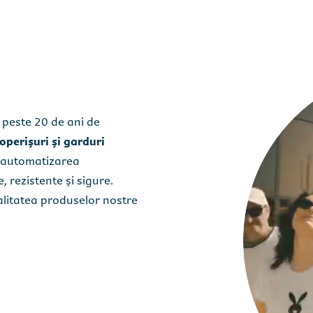
i sunt de acord cu
i sunt de acord cu
politica de confidențialitate Caretta SRL.
politica de confidențialitate Caretta SRL.
peste 20 de ani de
perișuri și garduri
n automatizarea
e, rezistente și sigure.
alitatea produselor nostre