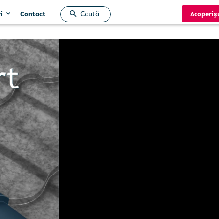
Caută
i
Acoperiș
Contact