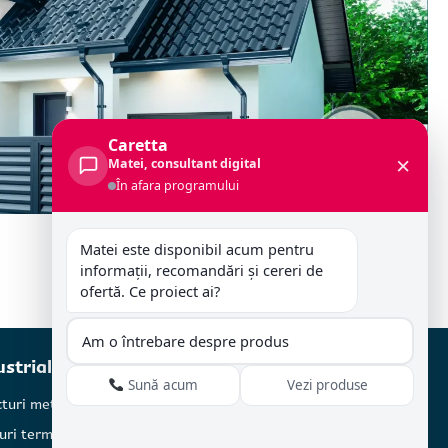
Caretta
×
Matei, consultant digital
În afara programului
Matei este disponibil acum pentru 
informații, recomandări și cereri de 
ofertă. Ce proiect ai?
Am o întrebare despre produs
ustriale
Urmărește-ne online:
Sună acum
Vezi produse
cturi metalice
uri termoizolante