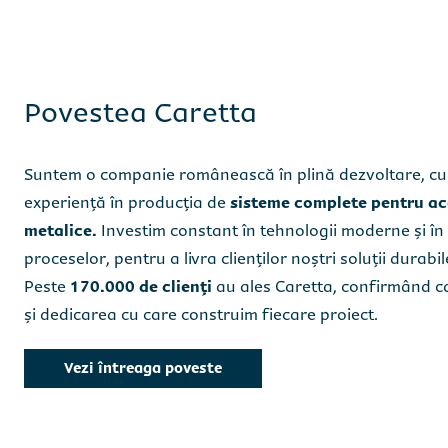
Am citit ș
Am citit ș
Povestea Caretta
Suntem o companie românească în plină dezvoltare, cu 
experiență în producția de
sisteme complete pentru aco
metalice.
Investim constant în tehnologii moderne și î
proceselor, pentru a livra clienților noștri soluții durabil
Peste
170.000 de clienți
au ales Caretta, confirmând c
și dedicarea cu care construim fiecare proiect.
Vezi întreaga poveste