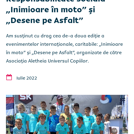
„Inimioare în moto” și
„Desene pe Asfalt”
Am susținut cu drag cea de-a doua ediție a
evenimentelor internaționale, caritabile: „Inimioare
în moto” și „Desene pe Asfalt”, organizate de către
Asociația Aletheia Universul Copiilor.
Iulie 2022
Completează formularul sau sună
Completează formularul sau sună
direct:
direct:
0735 000 555
0735 000 555