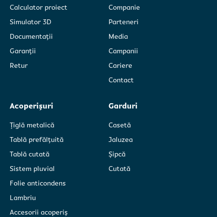
Calculator proiect
Companie
Simulator 3D
Parteneri
Documentații
Media
Garanții
Campanii
Retur
Cariere
Contact
Acoperișuri
Garduri
Țiglă metalică
Casetă
Tablă prefălțuită
Jaluzea
Tablă cutată
Șipcă
Sistem pluvial
Cutată
Folie anticondens
Lambriu
Accesorii acoperiș