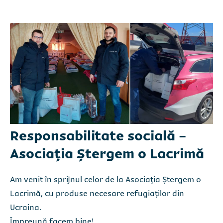
*aceste câmpuri sunt obligatorii
*aceste câmpuri sunt obligatorii
Am citit și sunt de acord cu
Am citit și sunt de acord cu
politica de
politica de
confidențialitate Caretta SRL.
confidențialitate Caretta SRL.
Responsabilitate socială -
Asociația Ștergem o Lacrimă
Am venit în sprijnul celor de la Asociația Ștergem o
Lacrimă, cu produse necesare refugiaților din
Ucraina.
Împreună facem bine!