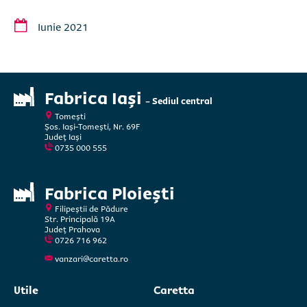
Iunie 2021
Fabrica Iași
- Sediul central
Tomești
Șos. Iași-Tomești, Nr. 69F
Județ Iași
0735 000 555
Fabrica Ploiești
Filipeștii de Pădure
Str. Principală 19A
Județ Prahova
0726 716 962
vanzari@caretta.ro
Utile
Caretta