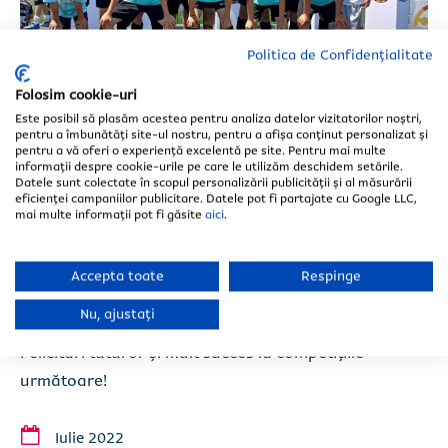
Politica de Confidențialitate
Susținem performanța -
Folosim cookie-uri
Este posibil să plasăm acestea pentru analiza datelor vizitatorilor noștri,
Dragan Mance Cup
pentru a îmbunătăți site-ul nostru, pentru a afișa conținut personalizat și
Selectează județul *
Selectează județul *
pentru a vă oferi o experiență excelentă pe site. Pentru mai multe
informații despre cookie-urile pe care le utilizăm deschidem setările.
Susținem echipa Steaua Magică la Dragan Mance
Datele sunt colectate în scopul personalizării publicității și al măsurării
eficienței campaniilor publicitare. Datele pot fi partajate cu Google LLC,
Cup, competiție sportivă la care au participat 200 de
mai multe informații pot fi găsite
aici
.
echipe din 14 țări, de pe 3 continente.
O experiență minunată pentru micii fotbaliști, care s-
Accepta toate
Respinge
a finalizat cu obținerea locului 3 și a medaliei de
Nu, ajustați
bronz!
Felicitări tuturor și mult succes la competițiile
Încarcă poze/schițe/măsurători.
Încarcă poze/schițe/măsurători.
următoare!
Fișiere acceptate: PDF, JPG și PNG, maximum 10MB
Fișiere acceptate: PDF, JPG și PNG, maximum 10MB
Iulie 2022