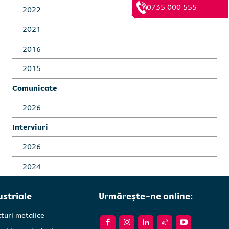
0735 000 555
2022
2021
2016
2015
Comunicate
2026
Interviuri
2026
2024
ustriale
Urmărește-ne online:
cturi metalice