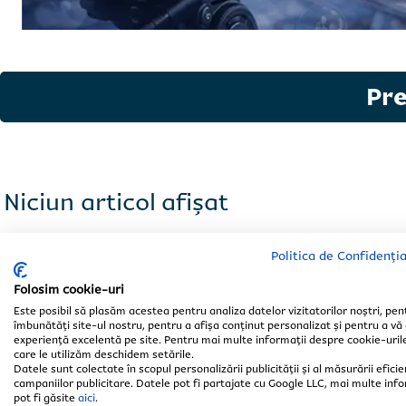
Completeaz
Completeaz
Pr
Niciun articol afișat
Politica de Confidenția
Folosim cookie-uri
Selectează 
Selectează 
Este posibil să plasăm acestea pentru analiza datelor vizitatorilor noștri, pen
îmbunătăți site-ul nostru, pentru a afișa conținut personalizat și pentru a vă 
experiență excelentă pe site. Pentru mai multe informații despre cookie-uril
care le utilizăm deschidem setările.
Datele sunt colectate în scopul personalizării publicității și al măsurării eficie
campaniilor publicitare. Datele pot fi partajate cu Google LLC, mai multe info
pot fi găsite
aici
.