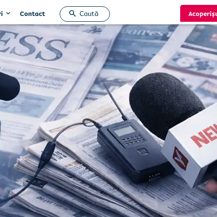
Caută
i
Acoperiș
Contact