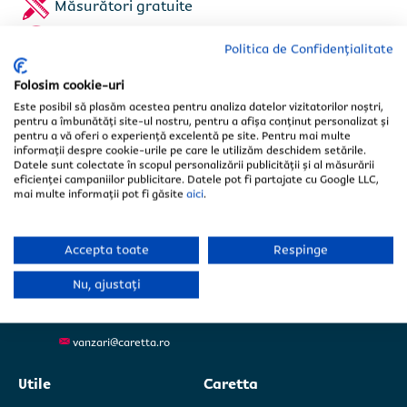
Măsurători gratuite
Consultanță profesionistă
Politica de Confidențialitate
Folosim cookie-uri
Este posibil să plasăm acestea pentru analiza datelor vizitatorilor noștri,
pentru a îmbunătăți site-ul nostru, pentru a afișa conținut personalizat și
Fabrica Iași
Selectează județul *
Selectează județul *
- Sediul central
pentru a vă oferi o experiență excelentă pe site. Pentru mai multe
informații despre cookie-urile pe care le utilizăm deschidem setările.
Tomești
Datele sunt colectate în scopul personalizării publicității și al măsurării
Șos. Iași-Tomești, Nr. 69F
eficienței campaniilor publicitare. Datele pot fi partajate cu Google LLC,
Județ Iași
mai multe informații pot fi găsite
aici
.
0735 000 555
Accepta toate
Respinge
Fabrica Ploiești
Filipeștii de Pădure
Nu, ajustați
Str. Principală 19A
Județ Prahova
0726 716 962
Încarcă poze/schițe/măsurători.
Încarcă poze/schițe/măsurători.
vanzari@caretta.ro
Fișiere acceptate: PDF, JPG și PNG, maximum 10MB
Fișiere acceptate: PDF, JPG și PNG, maximum 10MB
Utile
Caretta