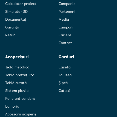
*aceste câmpuri sunt obligatorii
*aceste câmpuri sunt obligatorii
Calculator proiect
Companie
Am citit și sunt de acord cu
Am citit și sunt de acord cu
politica de
politica de
Simulator 3D
Parteneri
confidențialitate Caretta SRL.
confidențialitate Caretta SRL.
Documentații
Media
Garanții
Campanii
Retur
Cariere
Contact
Acoperișuri
Garduri
Țiglă metalică
Casetă
Tablă prefălțuită
Jaluzea
Tablă cutată
Șipcă
Sistem pluvial
Cutată
Folie anticondens
Lambriu
Accesorii acoperiș