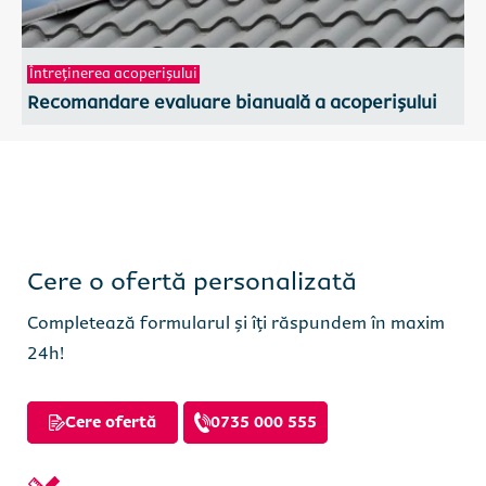
Întreținerea acoperișului
Recomandare evaluare bianuală a acoperișului
Cere o ofertă personalizată
Completează formularul și îți răspundem în maxim
Completează formularul sau sună
Completează formularul sau sună
24h!
direct:
direct:
0735 000 555
0735 000 555
Cere ofertă
0735 000 555