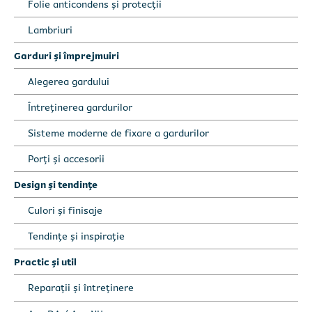
Folie anticondens și protecții
Lambriuri
Garduri și împrejmuiri
Alegerea gardului
Întreținerea gardurilor
Sisteme moderne de fixare a gardurilor
Porți și accesorii
Design și tendințe
Culori și finisaje
Completează formularul sau sună
Completează formularul sau sună
Tendințe și inspirație
direct:
direct:
0735 000 555
0735 000 555
Practic și util
Reparații și întreținere