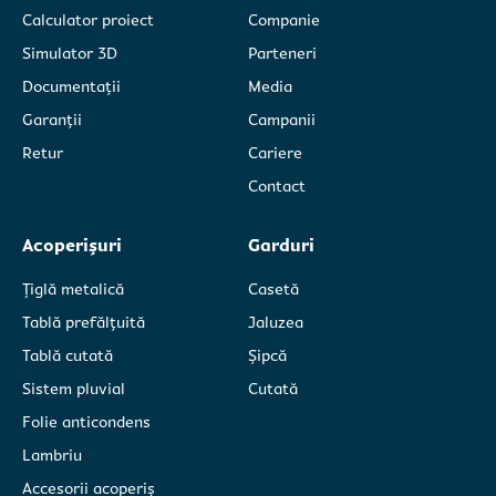
*aceste câmpuri sunt obligatorii
*aceste câmpuri sunt obligatorii
Calculator proiect
Companie
Am citit și sunt de acord cu
Am citit și sunt de acord cu
politica de
politica de
Simulator 3D
Parteneri
confidențialitate Caretta SRL.
confidențialitate Caretta SRL.
Documentații
Media
Garanții
Campanii
Retur
Cariere
Contact
Acoperișuri
Garduri
Țiglă metalică
Casetă
Tablă prefălțuită
Jaluzea
Tablă cutată
Șipcă
Sistem pluvial
Cutată
Folie anticondens
Lambriu
Accesorii acoperiș