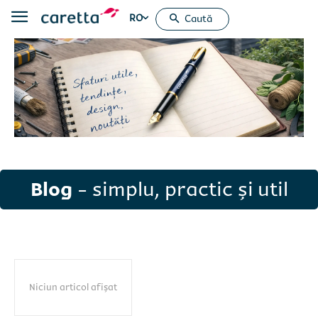
RO
Caută
Blog
- simplu, practic și util
Niciun articol afișat