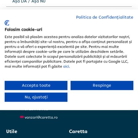
Așa DA / Așa NU
Clienții întreabă
Politica de Confidențialitate
Folosim cookie-uri
Este posibil să plasăm acestea pentru analiza datelor vizitatorilor noștri,
pentru a îmbunătăți site-ul nostru, pentru a afișa conținut personalizat și
Fabrica Iași
Selectează județul *
Selectează județul *
- Sediul central
pentru a vă oferi o experiență excelentă pe site. Pentru mai multe
informații despre cookie-urile pe care le utilizăm deschidem setările.
Tomești
Datele sunt colectate în scopul personalizării publicității și al măsurării
Șos. Iași-Tomești, Nr. 69F
eficienței campaniilor publicitare. Datele pot fi partajate cu Google LLC,
Județ Iași
mai multe informații pot fi găsite
aici
.
0735 000 555
Accepta toate
Respinge
Fabrica Ploiești
Filipeștii de Pădure
Nu, ajustați
Str. Principală 19A
Județ Prahova
0726 716 962
Încarcă poze/schițe/măsurători.
Încarcă poze/schițe/măsurători.
vanzari@caretta.ro
Fișiere acceptate: PDF, JPG și PNG, maximum 10MB
Fișiere acceptate: PDF, JPG și PNG, maximum 10MB
Utile
Caretta