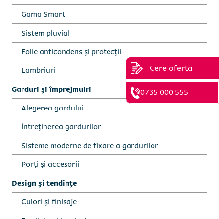
Gama Smart
Sistem pluvial
Folie anticondens și protecții
Cere ofertă
Lambriuri
Garduri și împrejmuiri
0735 000 555
Alegerea gardului
Întreținerea gardurilor
Sisteme moderne de fixare a gardurilor
Porți și accesorii
Design și tendințe
Culori și finisaje