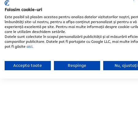
Folosim cookie-uri
Selectează 
Selectează 
Este posibil să plasăm acestea pentru analiza datelor vizitatorilor noștri, pen
îmbunătăți site-ul nostru, pentru a afișa conținut personalizat și pentru a vă 
experiență excelentă pe site. Pentru mai multe informații despre cookie-uril
care le utilizăm deschidem setările.
Datele sunt colectate în scopul personalizării publicității și al măsurării eficie
campaniilor publicitare. Datele pot fi partajate cu Google LLC, mai multe info
pot fi găsite
aici
.
Accepta toate
Respinge
Nu, ajustați
Încarcă poze/
Încarcă poze/
Fișiere accep
Fișiere accep
*aceste câmpur
*aceste câmpur
Am citit ș
Am citit ș