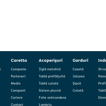
Caretta
Acoperișuri
Garduri
Ind
t
Companie
Țiglă metalică
Casetă
Stru
Parteneri
Tablă prefălțuită
Jaluzea
Pano
Media
Tablă cutată
Șipcă
Profi
Campanii
Sistem pluvial
Cutată
Tablă
Cariere
Folie anticondens
Elem
Contact
Lambriu