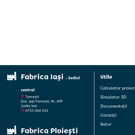
Fabrica Iași
Utile
- Sediul
Calculator proiec
central
Tomești
Simulator 3D
Șos. Iași-Tomești, Nr. 69F
Județ Iași
Documentații
0735 000 555
Garanții
Retur
Fabrica Ploiești