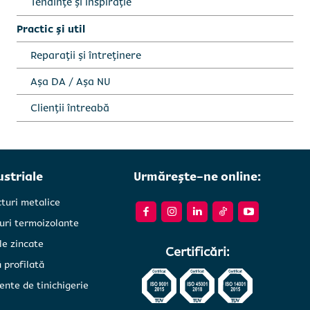
Tendințe și inspirație
Practic și util
Reparații și întreținere
Așa DA / Așa NU
Clienții întreabă
ustriale
Urmărește-ne online:
cturi metalice
uri termoizolante
le zincate
Certificări:
 profilată
ente de tinichigerie