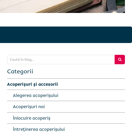
Caută în blog...
Categorii
Acoperișuri și accesorii
Alegerea acoperișului
Acoperișuri noi
Înlocuire acoperiș
Întreținerea acoperișului