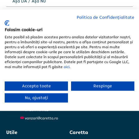
Așa DA / Așa NU
Clienții întreabă
Politica de Confidențialitate
Folosim cookie-uri
Este posibil să plasăm acestea pentru analiza datelor vizitatorilor noștri,
pentru a îmbunătăți site-ul nostru, pentru a afișa conținut personalizat și
Fabrica Iași
Selectează județul *
Selectează județul *
- Sediul central
pentru a vă oferi o experiență excelentă pe site. Pentru mai multe
informații despre cookie-urile pe care le utilizăm deschidem setările.
Tomești
Datele sunt colectate în scopul personalizării publicității și al măsurării
Șos. Iași-Tomești, Nr. 69F
eficienței campaniilor publicitare. Datele pot fi partajate cu Google LLC,
Județ Iași
mai multe informații pot fi găsite
aici
.
0735 000 555
Accepta toate
Respinge
Fabrica Ploiești
Filipeștii de Pădure
Nu, ajustați
Str. Principală 19A
Județ Prahova
0726 716 962
Încarcă poze/schițe/măsurători.
Încarcă poze/schițe/măsurători.
vanzari@caretta.ro
Fișiere acceptate: PDF, JPG și PNG, maximum 10MB
Fișiere acceptate: PDF, JPG și PNG, maximum 10MB
Utile
Caretta