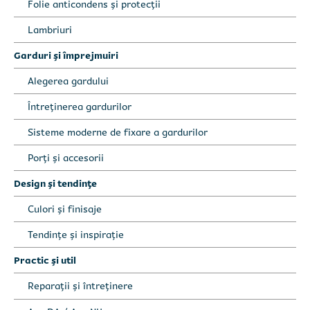
Folie anticondens și protecții
Lambriuri
Garduri și împrejmuiri
Alegerea gardului
Întreținerea gardurilor
Sisteme moderne de fixare a gardurilor
Porți și accesorii
Design și tendințe
Culori și finisaje
Completează formularul sau sună
Completează formularul sau sună
Tendințe și inspirație
direct:
direct:
0735 000 555
0735 000 555
Practic și util
Reparații și întreținere