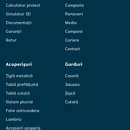
*aceste câmpuri sunt obligatorii
*aceste câmpuri sunt obligatorii
Calculator proiect
Companie
Am citit și sunt de acord cu
Am citit și sunt de acord cu
politica de
politica de
Simulator 3D
Parteneri
confidențialitate Caretta SRL.
confidențialitate Caretta SRL.
Documentații
Media
Garanții
Campanii
Retur
Cariere
Contact
Acoperișuri
Garduri
Țiglă metalică
Casetă
Tablă prefălțuită
Jaluzea
Tablă cutată
Șipcă
Sistem pluvial
Cutată
Folie anticondens
Lambriu
Accesorii acoperiș