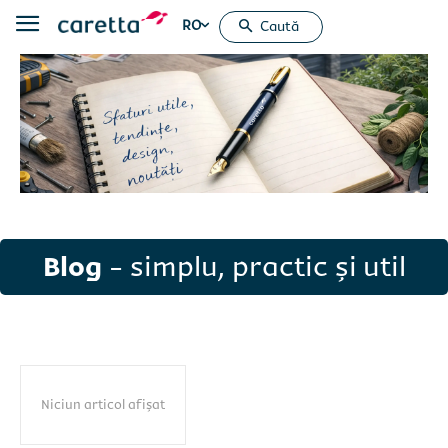
RO
Caută
Blog
- simplu, practic și util
Niciun articol afișat